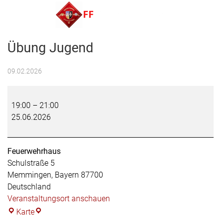
Menu
Übung Jugend
FF Steinheim e.V.
09.02.2026
Übung
Jugend
19:00
–
21:00
25.06.2026
Feuerwehrhaus
Schulstraße 5
Memmingen
,
Bayern
87700
Deutschland
Veranstaltungsort anschauen
Feuerwehrhaus
Karte