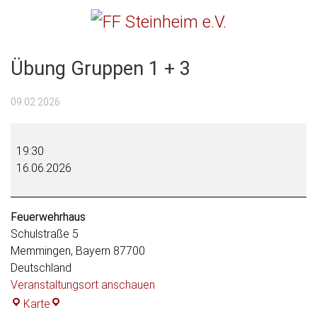
Menu
FF Steinheim e.V.
Übung Gruppen 1 + 3
09.02.2026
Übung
Gruppen
19:30
1
16.06.2026
+
3
Feuerwehrhaus
Schulstraße 5
Memmingen
,
Bayern
87700
Deutschland
Veranstaltungsort anschauen
Feuerwehrhaus
Karte