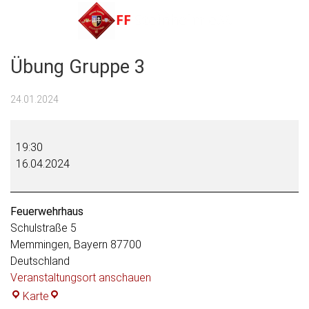
Menu
Übung Gruppe 3
FF Steinheim e.V.
24.01.2024
Übung
Gruppe
19:30
3
16.04.2024
Feuerwehrhaus
Schulstraße 5
Memmingen
,
Bayern
87700
Deutschland
Veranstaltungsort anschauen
Feuerwehrhaus
Karte