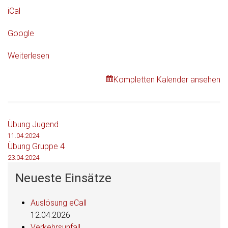
iCal
Google
Weiterlesen
Kompletten Kalender ansehen
Beitragsnavigation
Übung Jugend
11.04.2024
Übung Gruppe 4
23.04.2024
Neueste Einsätze
Auslösung eCall
12.04.2026
Verkehrsunfall