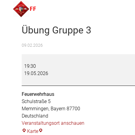
FF Steinheim e.V.
Übung Gruppe 3
09.02.2026
Übung
Gruppe
19:30
3
19.05.2026
Feuerwehrhaus
Schulstraße 5
Memmingen
,
Bayern
87700
Deutschland
Veranstaltungsort anschauen
Feuerwehrhaus
Karte