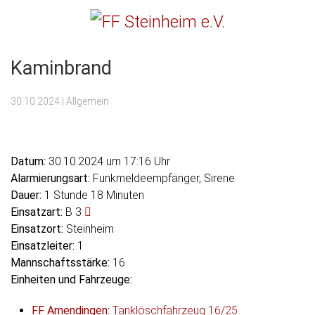
Menu
FF Steinheim e.V.
Kaminbrand
30.10.2024
| Allgemein
Datum:
30.10.2024 um 17:16 Uhr
Alarmierungsart:
Funkmeldeempfänger, Sirene
Dauer:
1 Stunde 18 Minuten
Einsatzart:
B 3
Einsatzort:
Steinheim
Einsatzleiter:
1
Mannschaftsstärke:
16
Einheiten und Fahrzeuge:
FF Amendingen
:
Tanklöschfahrzeug 16/25