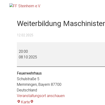
FF Steinheim e.V.
Weiterbildung Maschinisten
12.02.2025
Weiterbildung
Maschinisten
20:00
II
08.10.2025
Feuerwehrhaus
Schulstraße 5
Memmingen
,
Bayern
87700
Deutschland
Veranstaltungsort anschauen
Feuerwehrhaus
Karte