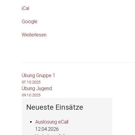
iCal
Google
Weiterlesen
Beitragsnavigation
Übung Gruppe 1
07.10.2025
Übung Jugend
09.10.2025
Neueste Einsätze
Auslösung eCall
12.04.2026