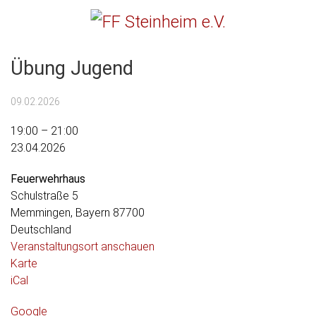
Menu
FF Steinheim e.V.
Übung Jugend
09.02.2026
Übung
19:00
–
21:00
Jugend
23.04.2026
Feuerwehrhaus
Schulstraße 5
Memmingen
,
Bayern
87700
Deutschland
Veranstaltungsort anschauen
Feuerwehrhaus
Karte
iCal
Google