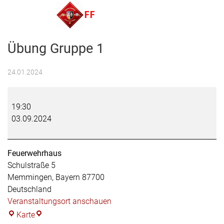
Menu
Übung Gruppe 1
FF Steinheim e.V.
24.01.2024
Übung
Gruppe
19:30
1
03.09.2024
Feuerwehrhaus
Schulstraße 5
Memmingen
,
Bayern
87700
Deutschland
Veranstaltungsort anschauen
Feuerwehrhaus
Karte