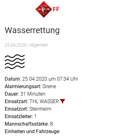
Menu
Wasserrettung
FF Steinheim e.V.
25.04.2020
| Allgemein
Datum:
25.04.2020 um 07:34 Uhr
Alarmierungsart:
Sirene
Dauer:
31 Minuten
Einsatzart:
THL WASSER
Einsatzort:
Steinheim
Einsatzleiter:
1
Mannschaftsstärke:
8
Einheiten und Fahrzeuge: