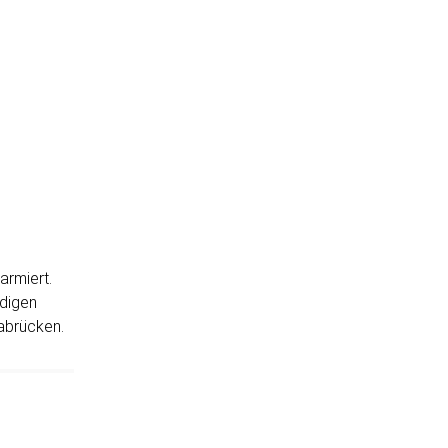
Aktuell
Einsätze
Termine
Mitgliedschaft
F
armiert.
ndigen
abrücken.