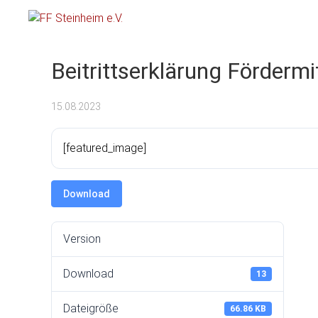
FF Steinheim e.V.
Beitrittserklärung Fördermi
15.08.2023
[featured_image]
Download
Version
Download
13
Dateigröße
66.86 KB